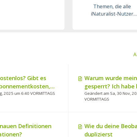
Themen, die alle
iNaturalist-Nutzer
betreffen.
A
kostenlos? Gibt es
Warum wurde mein 
Abonnementkosten,
gesperrt? Ich habe
Geändert am Fr, 15 Aug, 2025 um 6:40 VORMITTAGS
Geändert am Sa, 30 Nov, 2
n?
verletzt.
VORMITTAGS
enauen Definitionen
Wie du deine Beob
ationen?
duplizierst