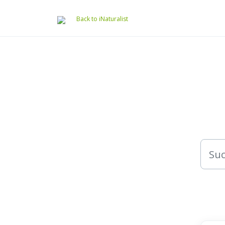
Zum hauptsächlichen Inhalt gehen
Back to iNaturalist