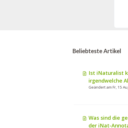
Beliebteste Artikel
Ist iNaturalist 
irgendwelche 
um es zu nutze
Was sind die g
der iNat-Annot