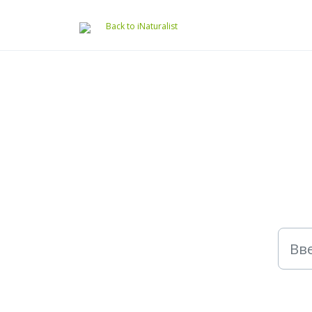
Переход к главному содержимому
Back to iNaturalist