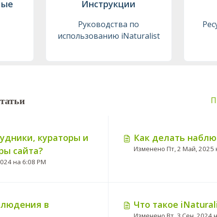
мые
Инструкции
Руководства по
Рес
использованию iNaturalist
татьи
П
рудники, кураторы и
Как делать набл
ры сайта?
Изменено Вт, 3 Сен, 2024 на 6:08 PM
блюдения в
Что такое iNatural