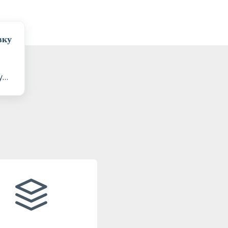
вку
у