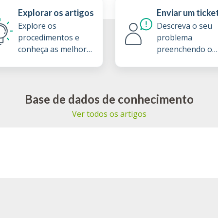
Explorar os artigos
Enviar um ticke
Explore os
Descreva o seu
procedimentos e
problema
conheça as melhores
preenchendo o
práticas na nossa
formulário do ti
base de dados de
de apoio
conhecimento
Base de dados de conhecimento
Ver todos os artigos