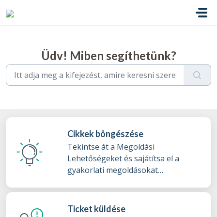
Kihagyás a tartalom megtartásához
Üdv! Miben segíthetünk?
Cikkek böngészése
Tekintse át a Megoldási
Lehetőségeket és sajátítsa el a
gyakorlati megoldásokat
tudásbázisunkból
Ticket küldése