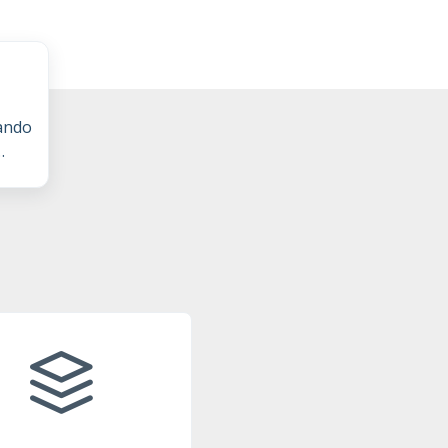
ando
e