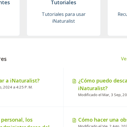
ntes
Tutoriales
Tutoriales para usar
Recu
iNaturalist
res
Ve
r a iNaturalist?
¿Cómo puedo desca
Modificado el Jue, 1 Feb, 2024 a 4:25 P. M.
iNaturalist?
 personal, los
Cómo hacer una ob
Modificado el Vie, 2 Ago, 20