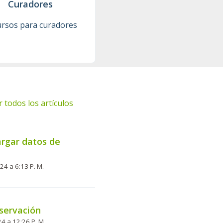
Curadores
rsos para curadores
r todos los artículos
rgar datos de
Modificado el Mar, 3 Sep, 2024 a 6:13 P. M.
servación
24 a 12:26 P. M.