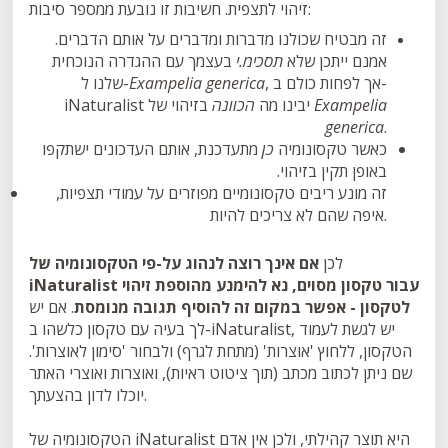
זיהוי לתצפית. חשיבות זו נובעת ממספר סיבות:
זה מבטיח שכולנו מדברות ומדברים על אותם הדברים.
אמנם ייתכן שלא
תסכימ.י
בעצמך עם ההגדרה הנוכחית
, אך לפחות כולם ב-
Exampelia generica
שלנו ל-
Exampelia
בזיהוי של
iNaturalist יבינו מה
הכוונה
generica
.
כאשר טקסונומיה
כן
מתעדכנת, אותם העדכונים ישתקפו
באופן תקין בזיהוי.
זה מונע ריבים טקסונומיים מפוזרים על עמודי תצפיות,
איפה שהם לא צריכים להיות.
לכן
אם אינך רוצה לנהוג על-פי הטקסונומיה של
iNaturalist עבור טקסון מסוים, נא להימנע מהוספת זיהוי
לטקסון - אפשר במקום זה להוסיף תגובה מנומסת
. אם יש
לך בעיה עם טקסון כלשהו ב-iNaturalist, יש לגשת לעמוד
הטקסון, ללחוץ 'אוצרות' (מתחת לגרף) ולבחור 'סימון לאוצרות'.
שם ניתן לכתוב מכתב (תוך ציטוט ראיות), ואוצרות ואוצרי האתר
יוכלו לדון בהצעתך.
הטקסונומיה של iNaturalist היא תוצר קהילתי, ולכן אין אדם