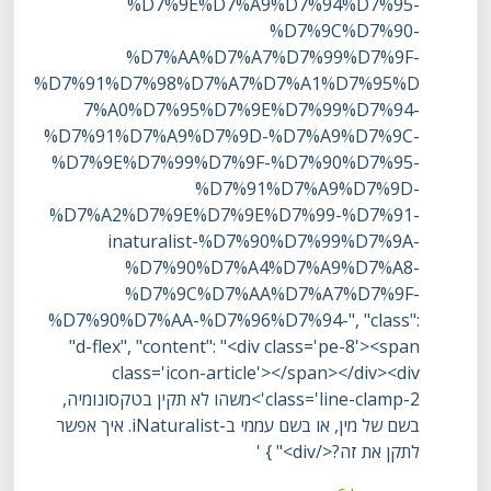
%D7%9E%D7%A9%D7%94%D7%95-
%D7%9C%D7%90-
%D7%AA%D7%A7%D7%99%D7%9F-
%D7%91%D7%98%D7%A7%D7%A1%D7%95%D
7%A0%D7%95%D7%9E%D7%99%D7%94-
%D7%91%D7%A9%D7%9D-%D7%A9%D7%9C-
%D7%9E%D7%99%D7%9F-%D7%90%D7%95-
%D7%91%D7%A9%D7%9D-
%D7%A2%D7%9E%D7%9E%D7%99-%D7%91-
inaturalist-%D7%90%D7%99%D7%9A-
%D7%90%D7%A4%D7%A9%D7%A8-
%D7%9C%D7%AA%D7%A7%D7%9F-
%D7%90%D7%AA-%D7%96%D7%94-", "class":
"d-flex", "content": "<div class='pe-8'><span
class='icon-article'></span></div><div
class='line-clamp-2'>משהו לא תקין בטקסונומיה,
בשם של מין, או בשם עממי ב-iNaturalist. איך אפשר
לתקן את זה?</div>" } '