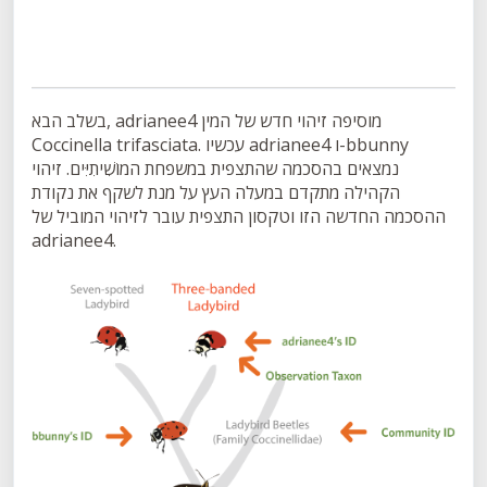
בשלב הבא, adrianee4 מוסיפה זיהוי חדש של המין
Coccinella trifasciata. עכשיו adrianee4 ו-bbunny
נמצאים בהסכמה שהתצפית במשפחת המוֹשִׁיתִיִּים. זיהוי
הקהילה מתקדם במעלה העץ על מנת לשקף את נקודת
ההסכמה החדשה הזו וטקסון התצפית עובר לזיהוי המוביל של
adrianee4.