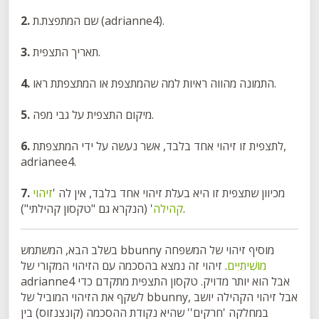
שם המתפצת.ת (adrianne4).
2.
תאריך התצפית.
3.
התמונה מהווה ראיות למה שהמתצפת או המתצפתת ראו.
4.
מיקום התצפית על גבי מפה.
5.
לתצפית זו זיהוי אחד בלבד, אשר נעשה על ידי המתצפתת,
6.
adrianee4.
מכיוון שתצפית זו היא בעלת זיהוי אחד בלבד, אין לה '
זיהוי
7.
' (הנקרא גם "טקסון קהילתי").
קהילה
בשלב הבא, המשתמש bbunny מוסיף זיהוי של המשפחה
מוֹשִׁיתִיִּים
. זיהוי זה נמצא בהסכמה עם הזיהוי המקורי של
adrianne4 אבל הוא יותר מדויק. טקסון התצפית מתקדם כדי
לשקף את הזיהוי המוביל של bbunny, אבל זיהוי הקהילה יושב
במחלקה 'חרקים'' שהיא נקודת ההסכמה (קונצנזוס) בין