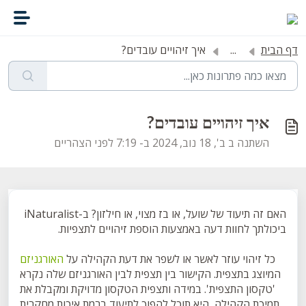
דילוג לתוכן הראשי
דף הבית
...
איך זיהויים עובדים?
איך זיהויים עובדים?
השתנה ב ב', 18 נוב, 2024 ב- 7:19 לפני הצהריים
האם זה תיעוד של שועל, או בז מצוי, או חילזון? ב-iNaturalist
ביכולתך לחוות דעה באמצעות הוספת זיהויים לתצפיות.
כל זיהוי עוזר לאשר או לשפר את דעת הקהילה על
האורגניזם
המיוצג בתצפית. הקישור בין תצפית לבין האורגניזם שלה נקרא
'טקסון התצפית'. במידה ותצפית הטקסון מדויקת ומקבלת את
תמיכת הקהילה, היא תוכל להפוך לתיעוד ברמת איכות מחקרית