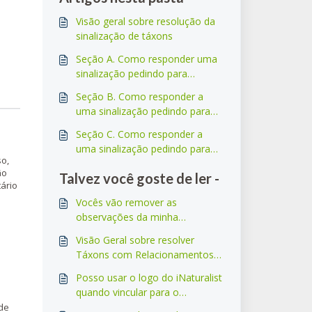
Visão geral sobre resolução da
sinalização de táxons
Seção A. Como responder uma
sinalização pedindo para
adicionar um novo táxon
Seção B. Como responder a
uma sinalização pedindo para
mudar o nome de um táxon
Seção C. Como responder a
uma sinalização pedindo para
so,
mover um táxon
ão
Talvez você goste de ler -
ário
Vocês vão remover as
observações da minha
propriedade privada?
Visão Geral sobre resolver
Táxons com Relacionamentos
Desconhecidos
Posso usar o logo do iNaturalist
quando vincular para o
iNaturalist?
 de