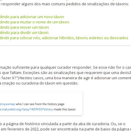
o responder alguns dos mais comuns pedidos de sinalizações de táxons:
dindo para adicionar um novo táxon
dindo para mudar o nome de um táxon.
dindo para mover um táxon
indo para dividir um táxon
ndo para colocar nós, adicionar híbridos, táxons extintos ou desviados
mação suficiente para qualquer curador responder. Se esse não for o ca
s que faltam. Exceções são as sinalizações que requerem que uma decis
s fazer X?") Nestes casos, uma boa maneira de agir é adicionar um coment
criação ou curadoria do táxon em questão.
a página de histórico vinculada a partir da aba de curadoria. Ou, se o
a em fevereiro de 2022, pode ser encontrada na parte de baixo da página