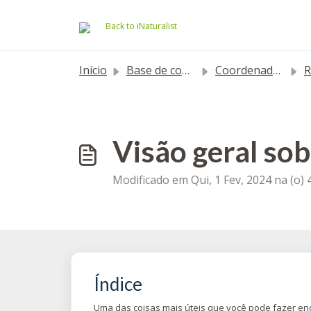
Ir para o conteúdo principal
Back to iNaturalist
Início
Base de conhecimento
Coordenadores
Res
Visão geral sob
Modificado em Qui, 1 Fev, 2024 na (o)
Índice
Uma das coisas mais úteis que você pode fazer en