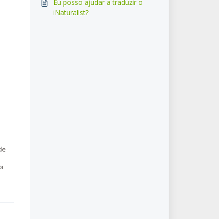
Eu posso ajudar a traduzir o
iNaturalist?
de
oi