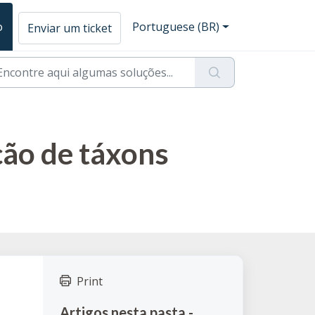
o
Portuguese (BR)
Enviar um ticket
ção de táxons
Print
Artigos nesta pasta -