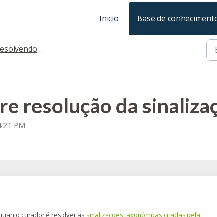
Início
Base de conheciment
olvendo sinalizações de táxons
re resolução da sinaliza
 4:21 PM
quanto curador é resolver as
sinalizações taxonômicas criadas pela