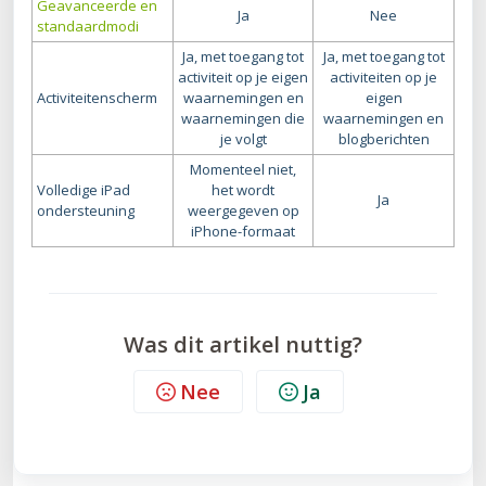
Geavanceerde en
Ja
Nee
standaardmodi
Ja, met toegang tot
Ja, met toegang tot
activiteit op je eigen
activiteiten op je
Activiteitenscherm
waarnemingen en
eigen
waarnemingen die
waarnemingen en
je volgt
blogberichten
Momenteel niet,
Volledige iPad
het wordt
Ja
ondersteuning
weergegeven op
iPhone-formaat
Was dit artikel nuttig?
Nee
Ja