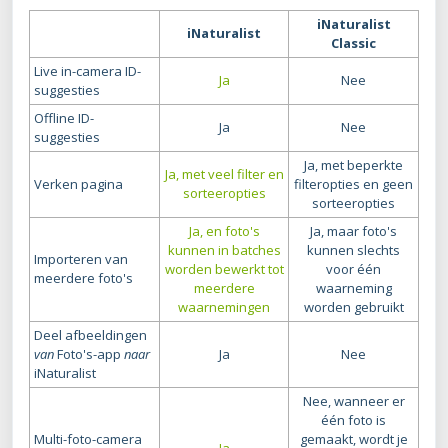
iNaturalist
iNaturalist
Classic
Live in-camera ID-
Ja
Nee
suggesties
Offline ID-
Ja
Nee
suggesties
Ja, met beperkte
Ja, met veel filter en
Verken pagina
filteropties en geen
sorteeropties
sorteeropties
Ja, en foto's
Ja, maar foto's
kunnen in batches
kunnen slechts
Importeren van
worden bewerkt tot
voor één
meerdere foto's
meerdere
waarneming
waarnemingen
worden gebruikt
Deel afbeeldingen
van
Foto's-app
naar
Ja
Nee
iNaturalist
Nee, wanneer er
één foto is
Multi-foto-camera
gemaakt, wordt je