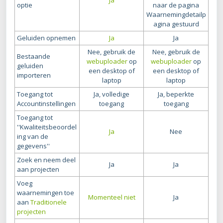
Ja
optie
naar de pagina
Waarnemingdetailp
agina gestuurd
Geluiden opnemen
Ja
Ja
Nee, gebruik de
Nee, gebruik de
Bestaande
webuploader
op
webuploader
op
geluiden
een desktop of
een desktop of
importeren
laptop
laptop
Toegang tot
Ja, volledige
Ja, beperkte
Accountinstellingen
toegang
toegang
Toegang tot
''Kwaliteitsbeoordel
Ja
Nee
ing van de
gegevens''
Zoek en neem deel
Ja
Ja
aan projecten
Voeg
waarnemingen toe
Momenteel niet
Ja
aan
Traditionele
projecten