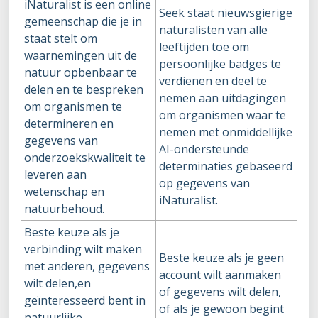
iNaturalist is een online
Seek staat nieuwsgierige
gemeenschap die je in
naturalisten van alle
staat stelt om
leeftijden toe om
waarnemingen uit de
persoonlijke badges te
natuur opbenbaar te
verdienen en deel te
delen en te bespreken
nemen aan uitdagingen
om organismen te
om organismen waar te
determineren en
nemen met onmiddellijke
gegevens van
AI-ondersteunde
onderzoekskwaliteit te
determinaties gebaseerd
leveren aan
op gegevens van
wetenschap en
iNaturalist.
natuurbehoud.
Beste keuze als je
verbinding wilt maken
Beste keuze als je geen
met anderen, gegevens
account wilt aanmaken
wilt delen,en
of gegevens wilt delen,
geïnteresseerd bent in
of als je gewoon begint
natuurlijke