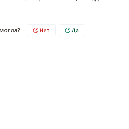
омогла?
Нет
Да