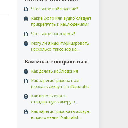
Что такое наблюдение?
Какие фото или аудио следует
прикреплять к наблюдениям?
Что такое организмы?
Могу ли я идентифицировать
несколько таксонов на
основании одного
Вам может понравиться
наблюдения? Что, если на
моём фото есть цветок и
Как делать наблюдения
интересный жук?
Как зарегистрироваться
(создать аккаунт) в iNaturalist
Как использовать
стандартную камеру в
iNaturalist Next
Как зарегистрировать аккаунт
в приложении iNaturalist
iPhone