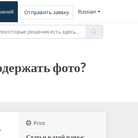
знаний
Russian
Отправить заявку
одержать фото?
Print
а
Статьи в этой папке: