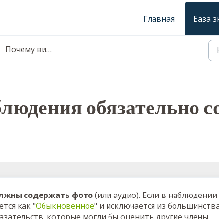
Главная
База 
Почему виджет блога работает не очень хорошо?
людения обязательно с
олжны содержать фото
(или аудио). Если в наблюдении
тся как "
Обыкновенное
" и исключается из большинств
казательств, которые могли бы оценить другие члены