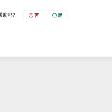
帮助吗？
否
是