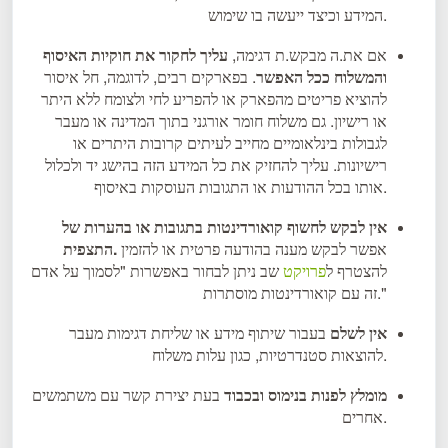
המידע וכיצד ייעשה בו שימוש.
אם את.ה מבקש.ת דגימה,
עליך לחקור את חוקיות האיסוף
והמשלוח ככל האפשר
. בפארקים רבים, לדוגמה, חל איסור
להוציא פריטים מהפארק או להפריע לחי ולצומח ללא היתר
או רישיון. גם משלוח חומר אורגני בתוך המדינה או מעבר
לגבולות בינלאומיים מחייב לעיתים קרובות היתרים או
רישיונות. עליך להחזיק את כל המידע הזה בהישג יד ולכלול
אותו בכל ההודעות או התגובות העוסקות באיסוף.
אין לבקש לחשוף קואורדינטות בתגובות או בהערות של
אפשר לבקש מענה בהודעה פרטית או להזמין
התצפית.
להצטרף ל
פרויקט
שב ניתן לבחור באפשרות "לסמוך על אדם
זה עם קואורדינטות מוסתרות."
אין לשלם
בעבור שיתוף מידע או שליחת דגימות מעבר
להוצאות סטנדרטיות, כגון עלות משלוח.
מומלץ לפנות בנימוס ובכבוד
בעת יצירת קשר עם משתמשים
אחרים.