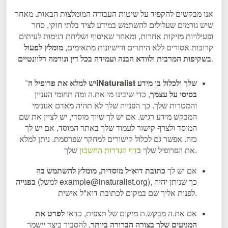
אנו מבקשים להקפיד על שיטות העבודה המומלצות הבאות. מאחר
שיש גורמים שעלולים להשתמש במידע לציד בלתי חוקי, סחר
ופעילויות מזיקות אחרות, ומאחר שאיסוף ושליחת דגימות לעיתים
קרובות אסורים ללא היתרים ורישיונות מתאימים,
מומלץ לפעול
.
בשקיפות המרבית ולוודא הבנה ועמידה בכל דין ונורמה רלוונטיים
יש למלא את פרופיל ה־iNaturalist שלך ולכלול בו מידע
בסיסי על עצמך
, כדי שיבינו מי את.ה ומה תחומי העניין
והמטרות שלך. כך הפנייה שלך לא תהיה מאדם אנונימי
המבקש מידע רגיש. אם יש לך שיוך מוסדי, יש לציין את שם
המוסד ולצרף קישור לעמוד שלך באתר המוסד, אם יש לך
כזה. אפשר גם לכלול קישורים למחקר שפרסמת. ניתן למלא
שלך.
את הפרופיל שלך ב
דף הגדרות החשבון
אם יש לך
כתובת דוא״ל מוסדית, מומלץ להשתמש בה
(למשל example@inaturalist.org), כך שניתן יהיה
בפנייה
לפנות אליך שם במקום לכתובת דוא"ל אישית.
אם את.ה מבקש.ת מיקום של תצפית, כדאי
לפרט את
המניעים שלך בצורה הברורה ביותר
, להסביר כיצד יישמר