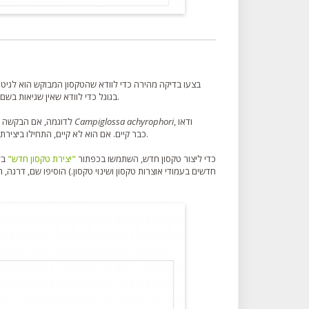
בצעו בדיקה מהירה כדי לוודא שהטקסון המבוקש הוא לגיט
בגוגל כדי לוודא שאין שגיאות בשם ושהטקסון נראה לגיטימי. במידה והטקסון לא נראה לגיטימי, שווה לבקש מידע נוסף מהמבקש.ת.
, ודאו
Campiglossa achyrophori
בדקו שהטקסון ההורי של הטקסון המבוקש קיים כטקסון פעיל ב-iNaturalist. לדוגמה, אם הבקשה היא ליצור את המין
כבר קיים. אם הוא לא קיים, התחילו ביצירת הסוג ולאחר מכן המין, החל מהשורשים של העץ הטקסונומי לכיוון העלים.
כדי ליצור טקסון חדש, השתמשו בכפתור
"יצירת טקסון חדש"
בל
חדשים בעמודי אוצרות טקסון ושינוי טקסון.) הוסיפו שם, דרגה, 