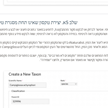
שלב 5א. יצירת טקסון שאינו תחת מסגרת טקסון
ימי. אפשר לבדוק או לבקש מקור מהמבקש.ת, לחפש במאגר נתונים חיצוני או לבצע חיפוש 
Campiglossa
שהסוג
וח המחוונים שלכם תחת "טקסונים לא מורכבים". (בנוסף, ישנם כפתורים להוספת טקסונ
הורה ומקור (קישור או מאמר אם אפשרי), ולחצו "שמירה".