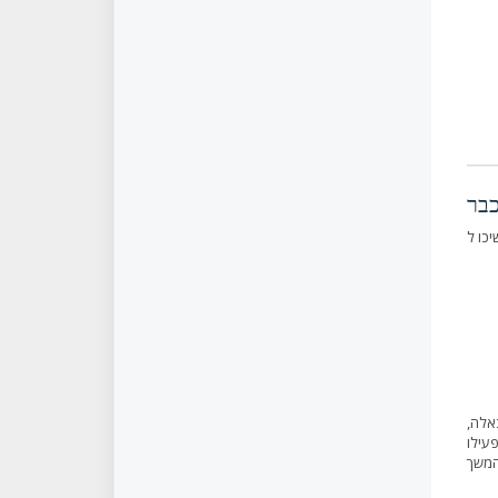
כו ל
אלה,
עילו