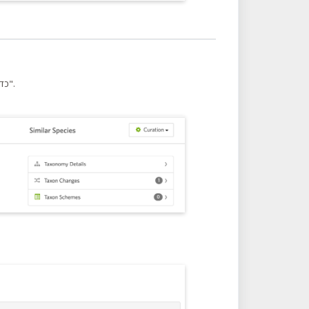
כדי לעשות זאת, גשו לדף הטקסון ההורי לחצו על הלשונית "טקסונומיה", ואז על "פרטי טקסונומיה".