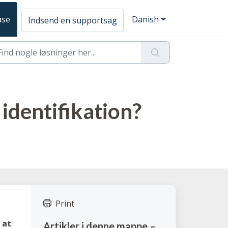
ase
Danish
Indsend en supportsag
identifikation?
Print
 at
Artikler i denne mappe –