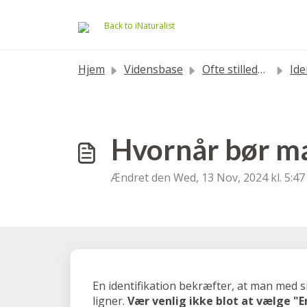
Gå til hovedindhold
Back to iNaturalist
Hjem
Vidensbase
Ofte stillede spørgsmål
Identi
Hvornår bør ma
Ændret den Wed, 13 Nov, 2024 kl. 5:4
En identifikation bekræfter, at man med sik
ligner.
Vær venlig ikke blot at vælge "E