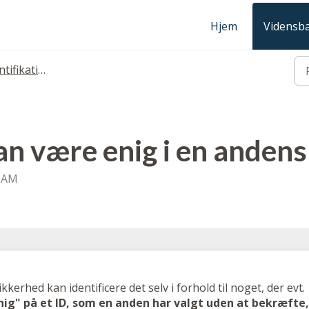
Hjem
Vidensb
fikations FAQ'er
n være enig i en andens 
7 AM
kerhed kan identificere det selv i forhold til noget, der evt.
nig" på et ID, som en anden har valgt uden at bekræfte,