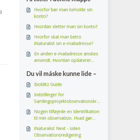
Hvorfor bør man beholde sin
l
konto?
Hvordan sletter man sin konto?
Hvorfor skal man betro
iNaturalist sin e-mailadresse?
En anden e-mailadresse ønskes
anvendt. Hvordan opdaterer
man den?
Du vil måske kunne lide –
Bioblitz Guide
Indstillinger for
Samlingsprojektobservationskra
v
Nogen tilføjede en Identifikation
til min observation. Hvad gør
man så?
iNaturalist Next - siden
Observationsredigering