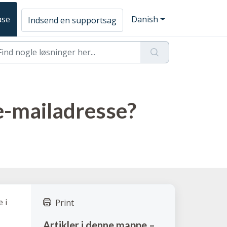
ase
Danish
Indsend en supportsag
 e-mailadresse?
 i
Print
Artikler i denne mappe –