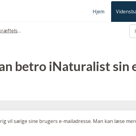
Hjem
Vidensb
telse af e-mail
n betro iNaturalist sin
aldrig vil sælge sine brugers e-mailadresse. Man kan læse mere