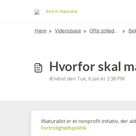
Gå til hovedindhold
Back to iNaturalist
Hjem
Vidensbase
Ofte stillede spørgsmål
Bekræf
Hvorfor skal ma
Ændret den Tue, 6 Jan kl. 2:38 PM
iNaturalist er et nonprofit initiativ, der 
Fortrolighedspolitik
.