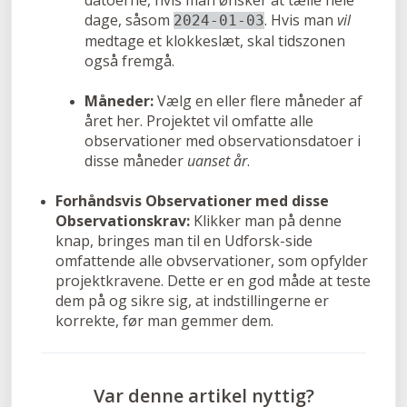
datoerne, hvis man ønsker at tælle hele
dage, såsom
. Hvis man
vil
2024-01-03
medtage et klokkeslæt, skal tidszonen
også fremgå.
Måneder:
Vælg en eller flere måneder af
året her. Projektet vil omfatte alle
observationer med observationsdatoer i
disse måneder
uanset år
.
Forhåndsvis Observationer med disse
Observationskrav:
Klikker man på denne
knap, bringes man til en Udforsk-side
omfattende alle obvservationer, som opfylder
projektkravene. Dette er en god måde at teste
dem på og sikre sig, at indstillingerne er
korrekte, før man gemmer dem.
Var denne artikel nyttig?