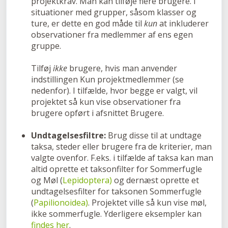
projektkrav. Man kan tilføje flere brugere. I
situationer med grupper, såsom klasser og
ture, er dette en god måde til
kun
at inkluderer
observationer fra medlemmer af ens egen
gruppe.
Tilføj
ikke
brugere, hvis man anvender
indstillingen Kun projektmedlemmer (se
nedenfor). I tilfælde, hvor begge er valgt, vil
projektet så kun vise observationer fra
brugere opført i afsnittet Brugere.
Undtagelsesfiltre:
Brug disse til at undtage
taksa, steder eller brugere fra de kriterier, man
valgte ovenfor. F.eks. i tilfælde af taksa kan man
altid oprette et taksonfilter for Sommerfugle
og Møl (
Lepidoptera)
og dernæst oprette et
undtagelsesfilter for taksonen Sommerfugle
(
Papilionoidea)
. Projektet ville så kun vise møl,
ikke sommerfugle. Yderligere eksempler kan
findes her
.