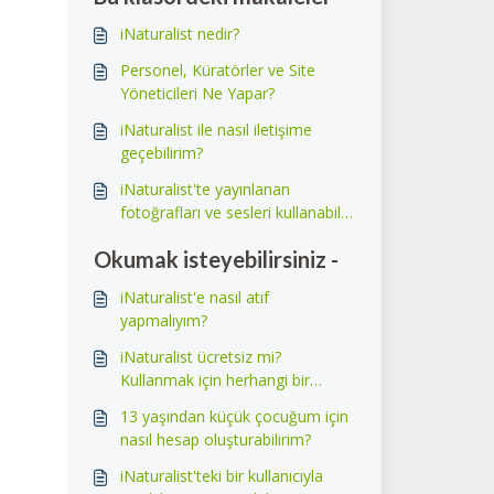
iNaturalist nedir?
Personel, Küratörler ve Site
Yöneticileri Ne Yapar?
iNaturalist ile nasıl iletişime
geçebilirim?
iNaturalist'te yayınlanan
fotoğrafları ve sesleri kullanabilir
miyim?
Okumak isteyebilirsiniz -
iNaturalist'e nasıl atıf
yapmalıyım?
iNaturalist ücretsiz mi?
Kullanmak için herhangi bir
abonelik maliyeti var mı?
13 yaşından küçük çocuğum için
nasıl hesap oluşturabilirim?
iNaturalist'teki bir kullanıcıyla