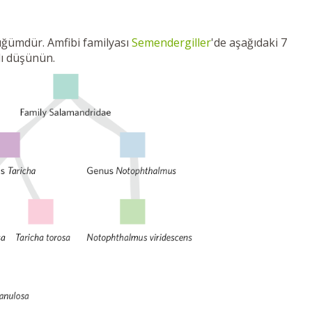
üğümdür. Amfibi familyası
Semendergiller
'de aşağıdaki 7
alı düşünün.