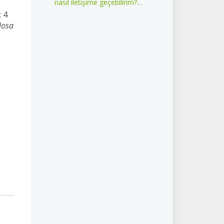
nasıl iletişime geçebilirim?
iNaturalist benim için onlarla
: 4
iletişime geçebilir mi?
losa