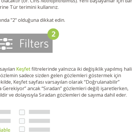
olacaktır (ör. Cins
Nothophthalmus
). Yeni başlayanlar için da
ne Tür terimini kullanırız.
ında "2" olduğuna dikkat edin.
rsayılan
Keşfet
filtrelerinde yalnızca iki değişiklik yapılmış hal
, Gözlemin sadece sizden gelen gözlemleri göstermek için
kilde, Keşfet sayfası varsayılan olarak “Doğrulanabilir”
 Gerekiyor” ancak “Sıradan” gözlemleri değil) işaretlerken,
ldir ve dolayısıyla Sıradan gözlemleri de sayıma dahil eder.