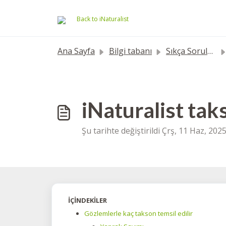
Ana içeriğe geç
Back to iNaturalist
Ana Sayfa
Bilgi tabanı
Sıkça Sorulan Sorular
iNaturalist tak
Şu tarihte değiştirildi Çrş, 11 Haz, 20
İÇİNDEKİLER
Gözlemlerle kaç takson temsil edilir