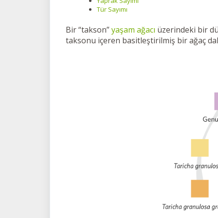
Yaprak Sayımı
Tür Sayımı
Bir “takson”
yaşam ağacı
üzerindeki bir d
taksonu içeren basitleştirilmiş bir ağaç d