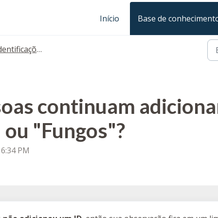
Início
Base de conheciment
dentificações
soas continuam adiciona
 ou "Fungos"?
 6:34 PM