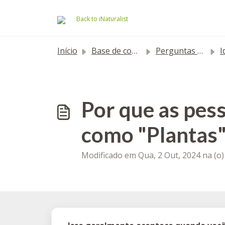
Ir para o conteúdo principal
Back to iNaturalist
Início
Base de conhecimento
Perguntas mais frequentes
I
Por que as pes
como "Plantas"
Modificado em Qua, 2 Out, 2024 na (o)