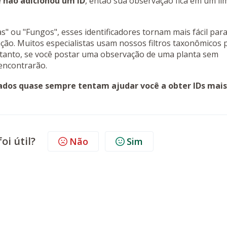
 não adicionou um ID
, então sua observação fica em um l
" ou "Fungos", esses identificadores tornam mais fácil par
ão. Muitos especialistas usam nossos filtros taxonômicos 
ortanto, se você postar uma observação de uma planta sem
 encontrarão.
ados quase sempre tentam ajudar você a obter IDs mais
oi útil?
Não
Sim