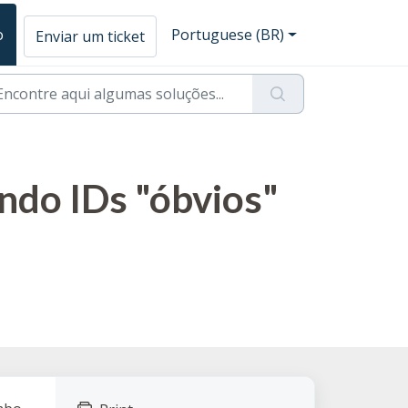
o
Portuguese (BR)
Enviar um ticket
ndo IDs "óbvios"