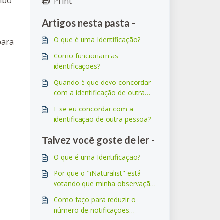
imbo
Print
Artigos nesta pasta -
a
O que é uma Identificação?
para
Como funcionam as
identificações?
Quando é que devo concordar
com a identificação de outra
pessoa?
E se eu concordar com a
identificação de outra pessoa?
Talvez você goste de ler -
O que é uma Identificação?
Por que o "iNaturalist" está
votando que minha observação
não é "selvagem"?
Como faço para reduzir o
número de notificações