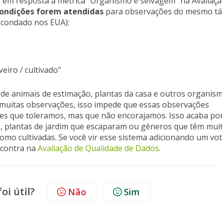
" em resposta à métrica "Organismo é selvagem" na Avaliaç
condições forem atendidas
para observações do mesmo t
.: um condado nos EUA):
eiro / cultivado"
de animais de estimação, plantas da casa e outros organis
m muitas observações, isso impede que essas observações
es que toleramos, mas que não encorajamos. Isso acaba po
o, plantas de jardim que escaparam ou gêneros que têm mui
omo cultivadas. Se você vir esse sistema adicionando um vo
 contra na
Avaliação de Qualidade de Dados
.
oi útil?
Não
Sim