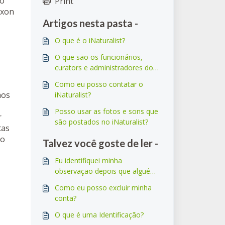
ão
Print
áxon
Artigos nesta pasta -
O que é o iNaturalist?
O que são os funcionários,
curators e administradores do
site?
Como eu posso contatar o
mos
iNaturalist?
Posso usar as fotos e sons que
r
são postados no iNaturalist?
tas
to
Talvez você goste de ler -
Eu identifiquei minha
observação depois que alguém
adicionou um ID de nível
Como eu posso excluir minha
superior, então, por que a
conta?
observação ficou com o ID de
nível superior?
O que é uma Identificação?