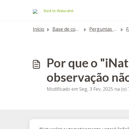
Ir para o conteúdo principal
Back to iNaturalist
Início
Base de conhecimento
Perguntas mais frequentes
F
Por que o "iNat
observação não
Modificado em Seg, 3 Fev, 2025 na (o)