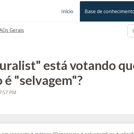
Início
Base de conheciment
AQs Gerais
uralist" está votando q
 é "selvagem"?
 7:57 PM