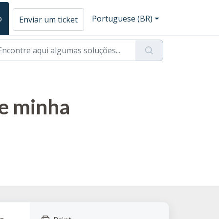
o
Portuguese (BR)
Enviar um ticket
ue minha