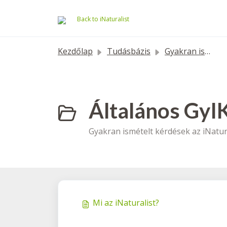
Kihagyás a tartalom megtartásához
Back to iNaturalist
Kezdőlap
Tudásbázis
Gyakran ismételt kérdések
Általános GyIK
Gyakran ismételt kérdések az iNatura
Mi az iNaturalist?