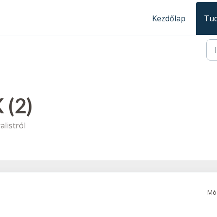
Kezdőlap
Tud
 (2)
listról
Mód