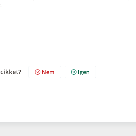
.
cikket?
Nem
Igen