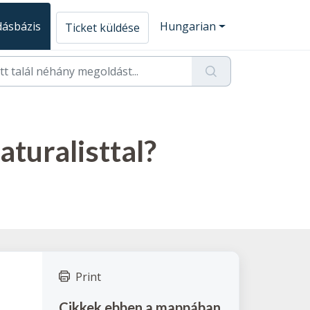
ásbázis
Hungarian
Ticket küldése
aturalisttal?
Print
Cikkek ebben a mappában