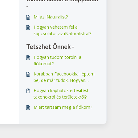
-
Mi az iNaturalist?
Hogyan vehetem fel a
kapcsolatot az iNaturalisttal?
Tetszhet Önnek -
Hogyan tudom törölni a
fiókomat?
Korábban Facebookkal léptem
be, de már tudok. Hogyan
jelentkezhetek be a fiókomba?
Hogyan kaphatok értesítést
taxonokról és területekről?
Miért tartsam meg a fiókom?