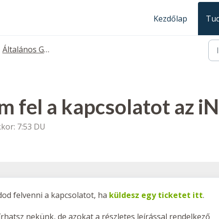
Kezdőlap
Tud
Általános GyIK
fel a kapcsolatot az iN
kor: 7:53 DU
dod felvenni a kapcsolatot, ha
küldesz egy ticketet itt
.
írhatsz nekünk, de azokat a részletes leírással rendelkező