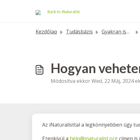
Kihagyás a tartalom megtartásához
Back to iNaturalist
Kezdőlap
Tudásbázis
Gyakran ismételt kérdések
Hogyan vehetem 
Módosítva ekkor Wed, 22 Máj, 2024 ek
Az iNaturalisttal a legkönnyebben úgy tu
Ezenkívül a
help@inaturalist.org
címen is 