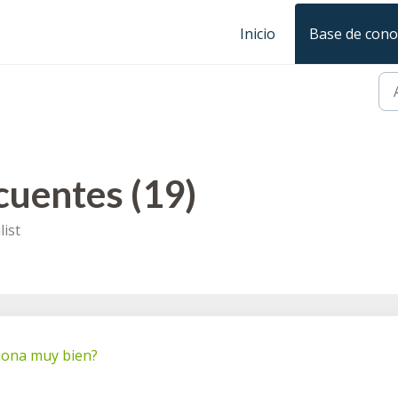
Inicio
Base de cono
cuentes (19)
ist
ciona muy bien?