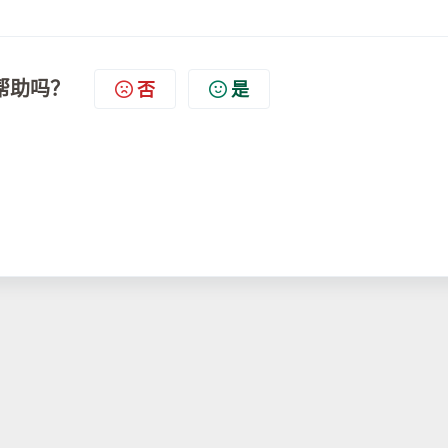
帮助吗？
否
是