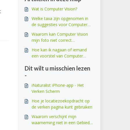
Wat is Computer Vision?
t
Welke taxa zijn opgenomen in
de suggesties voor Computer
Vision?
Waarom kan Computer Vision
mijn foto niet correct
determineren?
Hoe kan ik nagaan of iemand
een voorstel van Computer
Vision heeft overgenomen?
Dit wilt u misschien lezen
-
iNaturalist iPhone-app - Het
Verken Scherm
Hoe je locatiezoekopdracht op
de verken pagina kunt gebruiken
Waarom verschijnt mijn
waarneming niet in een Gebied
of Collection project? Ik weet