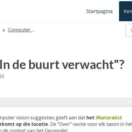
Startpagina
Ken
Computer Vision FAQ's
In de buurt verwacht"?
PM
omputer vision suggesties geeft aan dat
het
iNaturalist
rkomt op die locatie
. De "Over"-sectie voor elk taxon in he
in de context van het Geomodel.