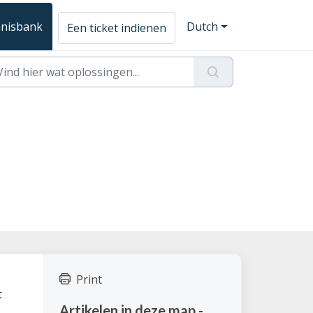
nisbank
Dutch
Een ticket indienen
Print
t
Artikelen in deze map -