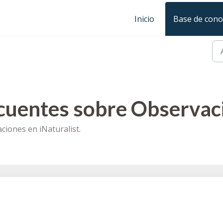
Inicio
Base de cono
cuentes sobre Observaci
iones en iNaturalist.