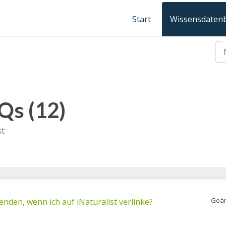
Start
Wissensdaten
Qs (12)
st
Geän
enden, wenn ich auf iNaturalist verlinke?