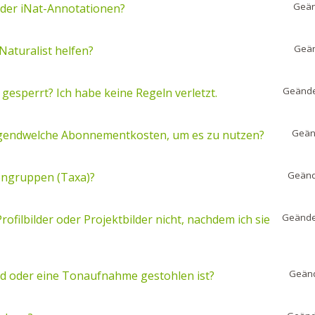
Geän
 der iNat-Annotationen?
Geän
Naturalist helfen?
Geände
esperrt? Ich habe keine Regeln verletzt.
Geän
s irgendwelche Abonnementkosten, um es zu nutzen?
Geänd
mengruppen (Taxa)?
Geände
filbilder oder Projektbilder nicht, nachdem ich sie
Geänd
ild oder eine Tonaufnahme gestohlen ist?