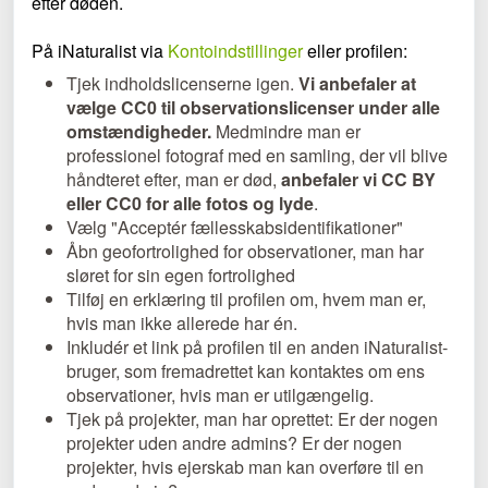
efter døden.
På iNaturalist via
Kontoindstillinger
eller profilen:
Tjek indholdslicenserne igen.
Vi anbefaler at
vælge CC0 til observationslicenser under alle
omstændigheder.
Medmindre man er
professionel fotograf med en samling, der vil blive
håndteret efter, man er død,
anbefaler vi CC BY
eller CC0 for alle fotos og lyde
.
Vælg "Acceptér fællesskabsidentifikationer"
Åbn geofortrolighed for observationer, man har
sløret for sin egen fortrolighed
Tilføj en erklæring til profilen om, hvem man er,
hvis man ikke allerede har én.
Inkludér et link på profilen til en anden iNaturalist-
bruger, som fremadrettet kan kontaktes om ens
observationer, hvis man er utilgængelig.
Tjek på projekter, man har oprettet:
Er der nogen
projekter uden andre admins? Er der nogen
projekter, hvis ejerskab man kan overføre til en