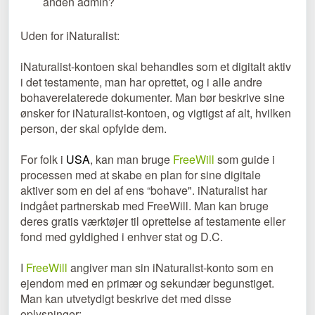
anden admin?
Uden for iNaturalist:
iNaturalist-kontoen skal behandles som et digitalt aktiv
i det testamente, man har oprettet, og i alle andre
bohaverelaterede dokumenter. Man bør beskrive sine
ønsker for iNaturalist-kontoen, og vigtigst af alt, hvilken
person, der skal opfylde dem.
For folk i
USA
, kan man bruge
FreeWill
som guide i
processen med at skabe en plan for sine digitale
aktiver som en del af ens “bohave". iNaturalist har
indgået partnerskab med FreeWill. Man kan bruge
deres gratis værktøjer til oprettelse af testamente eller
fond med gyldighed i enhver stat og D.C.
I
FreeWill
angiver man sin iNaturalist-konto som en
ejendom med en primær og sekundær begunstiget.
Man kan utvetydigt beskrive det med disse
oplysninger: