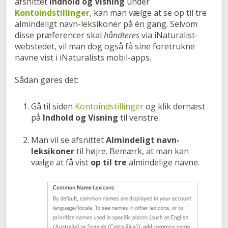
afsnittet
Indhold og Visning
under
Kontoindstillinger
, kan man vælge at se op til tre
almindeligt navn-leksikoner på én gang. Selvom
disse præferencer skal
håndteres
via iNaturalist-
webstedet, vil man dog også få sine foretrukne
navne vist i iNaturalists mobil-apps.
Sådan gøres det:
Gå til siden
Kontoindstillinger
og klik dernæst
på
Indhold og Visning
til venstre.
Man vil se afsnittet
Almindeligt navn-
leksikoner
til højre. Bemærk, at man kan
vælge at få vist
op til tre
almindelige navne.