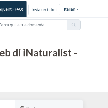
quenti (FAQ)
Italian
Invia un ticket
b di iNaturalist -