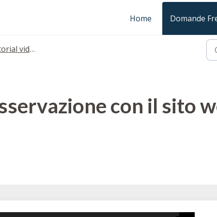
Home
Domande Fre
rial video
servazione con il sito we