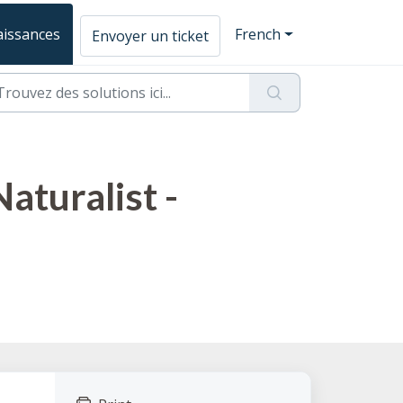
aissances
French
Envoyer un ticket
aturalist -