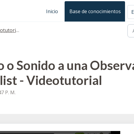
Inicio
Base de conocimientos
E
tutoriales
 o Sonido a una Observac
ist - Videotutorial
47 P. M.