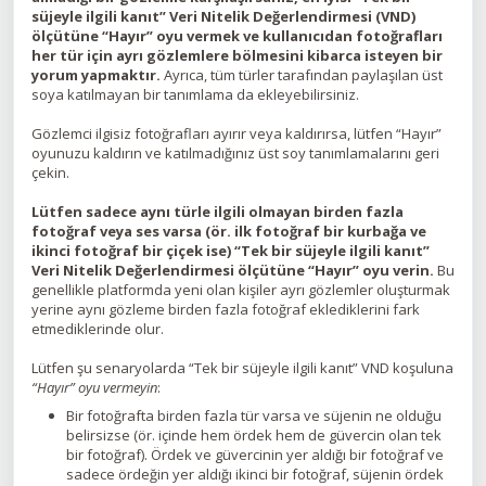
süjeyle ilgili kanıt” Veri Nitelik Değerlendirmesi (VND)
ölçütüne “Hayır” oyu vermek ve kullanıcıdan fotoğrafları
her tür için ayrı gözlemlere bölmesini kibarca isteyen bir
yorum yapmaktır.
Ayrıca, tüm türler tarafından paylaşılan üst
soya katılmayan bir tanımlama da ekleyebilirsiniz.
Gözlemci ilgisiz fotoğrafları ayırır veya kaldırırsa, lütfen “Hayır”
oyunuzu kaldırın ve katılmadığınız üst soy tanımlamalarını geri
çekin.
Lütfen sadece aynı türle ilgili olmayan birden fazla
fotoğraf veya ses varsa (ör. ilk fotoğraf bir kurbağa ve
ikinci fotoğraf bir çiçek ise) “Tek bir süjeyle ilgili kanıt”
Veri Nitelik Değerlendirmesi ölçütüne “Hayır” oyu verin.
Bu
genellikle platformda yeni olan kişiler ayrı gözlemler oluşturmak
yerine aynı gözleme birden fazla fotoğraf eklediklerini fark
etmediklerinde olur.
Lütfen şu senaryolarda “Tek bir süjeyle ilgili kanıt” VND koşuluna
“Hayır” oyu vermeyin
:
Bir fotoğrafta birden fazla tür varsa ve süjenin ne olduğu
belirsizse (ör. içinde hem ördek hem de güvercin olan tek
bir fotoğraf). Ördek ve güvercinin yer aldığı bir fotoğraf ve
sadece ördeğin yer aldığı ikinci bir fotoğraf, süjenin ördek