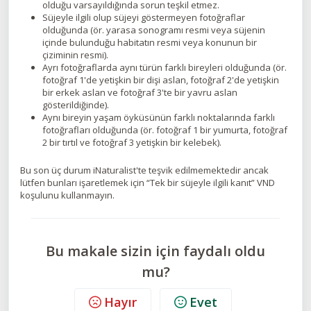
olduğu varsayıldığında sorun teşkil etmez.
Süjeyle ilgili olup süjeyi göstermeyen fotoğraflar
olduğunda (ör. yarasa sonogramı resmi veya süjenin
içinde bulunduğu habitatın resmi veya konunun bir
çiziminin resmi).
Ayrı fotoğraflarda aynı türün farklı bireyleri olduğunda (ör.
fotoğraf 1'de yetişkin bir dişi aslan, fotoğraf 2'de yetişkin
bir erkek aslan ve fotoğraf 3'te bir yavru aslan
gösterildiğinde).
Aynı bireyin yaşam öyküsünün farklı noktalarında farklı
fotoğrafları olduğunda (ör. fotoğraf 1 bir yumurta, fotoğraf
2 bir tırtıl ve fotoğraf 3 yetişkin bir kelebek).
Bu son üç durum iNaturalist'te teşvik edilmemektedir ancak
lütfen bunları işaretlemek için “Tek bir süjeyle ilgili kanıt” VND
koşulunu kullanmayın.
Bu makale sizin için faydalı oldu
mu?
Hayır
Evet