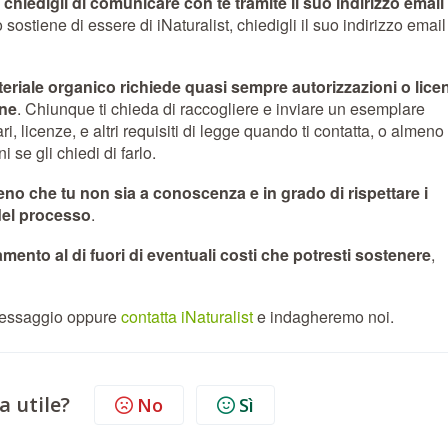
,
chiedigli di comunicare con te tramite il suo indirizzo email
ostiene di essere di iNaturalist, chiedigli il suo indirizzo email
eriale organico richiede quasi sempre autorizzazioni o lice
one
. Chiunque ti chieda di raccogliere e inviare un esemplare
ri, licenze, e altri requisiti di legge quando ti contatta, o almeno
i se gli chiedi di farlo.
no che tu non sia a conoscenza e in grado di rispettare i
i del processo
.
nto al di fuori di eventuali costi che potresti sostenere
,
 messaggio oppure
contatta iNaturalist
e indagheremo noi.
a utile?
No
Sì