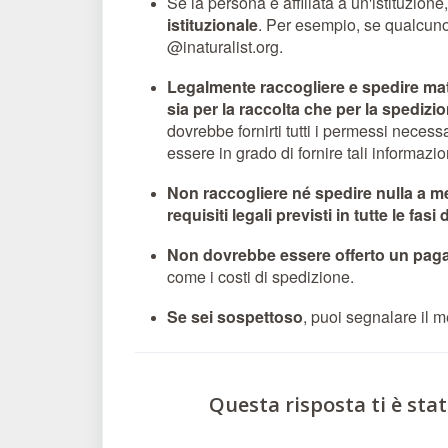
Se la persona è affiliata a un'istituzione
istituzionale
. Per esempio, se qualcuno s
@inaturalist.org.
Legalmente raccogliere e spedire mat
sia per la raccolta che per la spedizi
dovrebbe fornirti tutti i permessi necessa
essere in grado di fornire tali informazion
Non raccogliere né spedire nulla a me
requisiti legali previsti in tutte le fas
Non dovrebbe essere offerto un pagame
come i costi di spedizione.
Se sei sospettoso
, puoi segnalare il
Questa risposta ti è stat