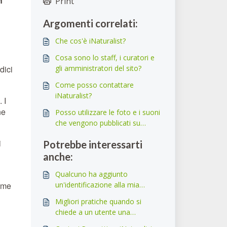
n
Print
Argomenti correlati:
Che cos'è iNaturalist?
Cosa sono lo staff, i curatori e
dici
gli amministratori del sito?
Come posso contattare
iNaturalist?
 I
ne
Posso utilizzare le foto e i suoni
che vengono pubblicati su
iNaturalist?
i
Potrebbe interessarti
anche:
Qualcuno ha aggiunto
ome
un'identificazione alla mia
osservazione. Cosa devo fare
Migliori pratiche quando si
adesso?
chiede a un utente una
posizione nascosta o di