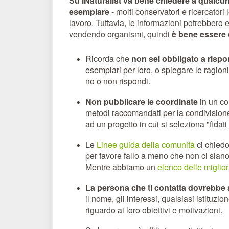
Su iNaturalist va bene chiedere a qualcu
esemplare
- molti conservatori e ricercatori 
lavoro. Tuttavia, le informazioni potrebbero
vendendo organismi, quindi
è bene essere c
Ricorda che
non sei obbligato a risp
esemplari per loro, o spiegare le ragioni
no o non rispondi.
Non pubblicare le coordinate
in un co
metodi raccomandati per la condivisione
ad un progetto in cui si seleziona "fidat
Le
Linee guida della comunità
ci chied
per favore fallo a meno che non ci siano
Mentre abbiamo un
elenco delle miglior
La persona che ti contatta dovrebbe a
il nome, gli interessi, qualsiasi istituz
riguardo ai loro obiettivi e motivazioni.