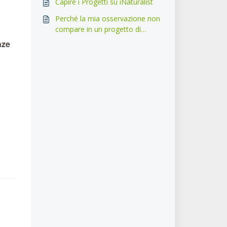
Capire i Progetti su iNaturalist
raccogliere e spedire un
esemplare per voi
Perché la mia osservazione non
compare in un progetto di
Luogo o Raccolta? So di averlo
nze
osservato lì.