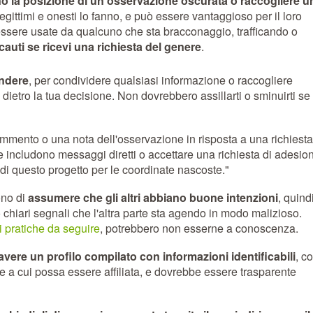
no la posizione di un'osservazione oscurata o raccogliere u
legittimi e onesti lo fanno, e può essere vantaggioso per il loro
 essere usate da qualcuno che sta bracconaggio, trafficando o
auti se ricevi una richiesta del genere
.
ondere
, per condividere qualsiasi informazione o raccogliere
 dietro la tua decisione. Non dovrebbero assillarti o sminuirti se 
mmento o una nota dell'osservazione in risposta a una richiesta.
 includono messaggi diretti o accettare una richiesta di adesio
i di questo progetto per le coordinate nascoste."
ono di
assumere che gli altri abbiano buone intenzioni
, quind
 chiari segnali che l'altra parte sta agendo in modo malizioso.
i pratiche da seguire
, potrebbero non esserne a conoscenza.
vere un profilo compilato con informazioni identificabili
, c
ione a cui possa essere affiliata, e dovrebbe essere trasparente