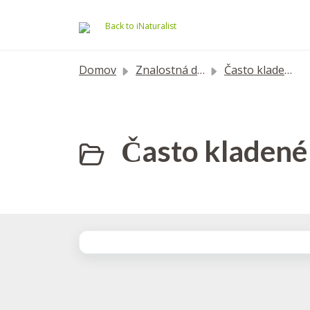
Preskočiť na hlavný obsah
Back to iNaturalist
Domov
Znalostná databáza
Často kladené otázky
Často kladené 