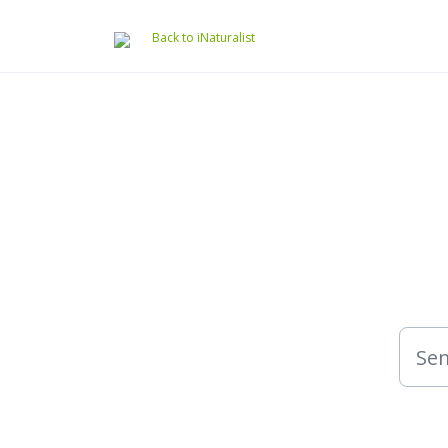
Preskočiť na hlavný obsah
Back to iNaturalist