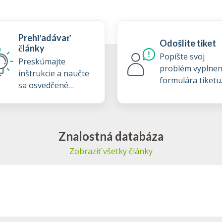
Prehľadávať
Odošlite tiket
články
Popíšte svoj
Preskúmajte
problém vyplne
inštrukcie a naučte
formulára tiketu
sa osvedčené
podpory
postupy z našej
znalostnej databázy
Znalostná databáza
Zobraziť všetky články