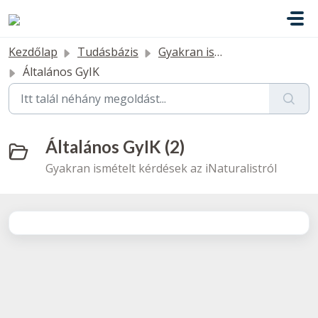
Kihagyás a tartalom megtartásához
Kezdőlap
Tudásbázis
Gyakran ismételt kérdések
Általános GyIK
Általános GyIK (2)
Gyakran ismételt kérdések az iNaturalistról