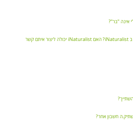
איך אפשר ליצור קשר עם משתמש.ת אחר.ת ב iNaturalist? האם iNaturalist יכולה ליצור איתם קשר
שתיק.ה חשבון אחר?