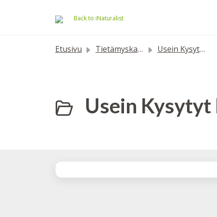
Siirry pääsisältöön
Back to iNaturalist
Etusivu
Tietämyskanta
Usein Kysytyt Kysymykset
Usein Kysytyt