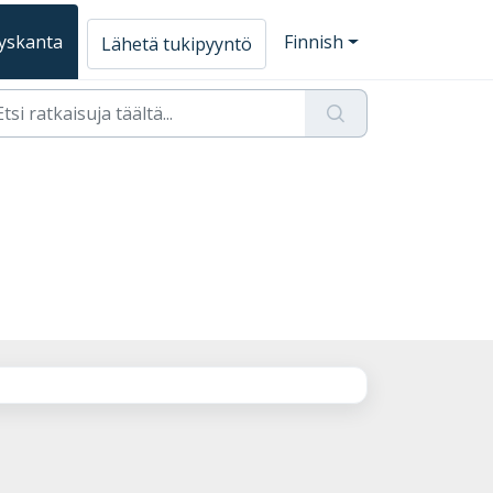
yskanta
Finnish
Lähetä tukipyyntö