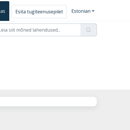
aas
Estonian
Esita tugiteenusepilet