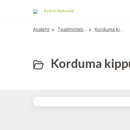
Mine põhisisu juurde
Back to iNaturalist
Avaleht
Teadmistebaas
Korduma kippuvad küsimused
Korduma kippu