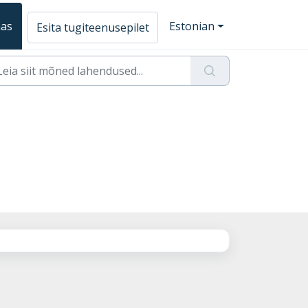
aas
Estonian
Esita tugiteenusepilet