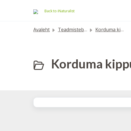
Mine põhisisu juurde
Back to iNaturalist
Avaleht
Teadmistebaas
Korduma kippuvad küsimused
Korduma kippu