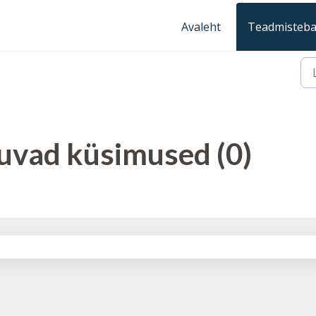
Avaleht
Teadmisteb
vad küsimused (0)