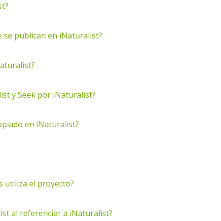
st?
 se publican en iNaturalist?
turalist?
list y Seek por iNaturalist?
piado en iNaturalist?
 utiliza el proyecto?
st al referenciar a iNaturalist?