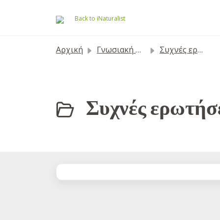
Μετάβαση στο κύριο περιεχόμενο
Back to iNaturalist
Αρχική
Γνωσιακή Βάση
Συχνές ερωτήσεις
Συχνές ερωτήσε