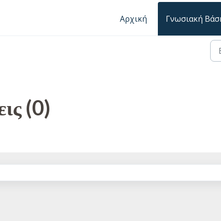
Αρχική
Γνωσιακή Βάσ
ις (0)