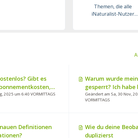
Themen, die alle
iNaturalist-Nutzer
betreffen.
A
kostenlos? Gibt es
Warum wurde mein 
Abonnementkosten,
gesperrt? Ich habe
Geändert am Fr, 15 Aug, 2025 um 6:40 VORMITTAGS
Geändert am Sa, 30 Nov, 2
n?
verletzt.
VORMITTAGS
enauen Definitionen
Wie du deine Beob
ationen?
duplizierst