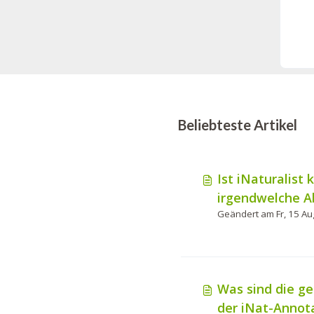
Beliebteste Artikel
Ist iNaturalist 
irgendwelche 
um es zu nutze
Was sind die g
der iNat-Annot