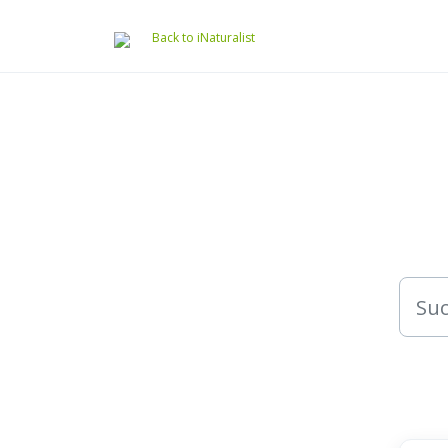
Zum hauptsächlichen Inhalt gehen
Back to iNaturalist