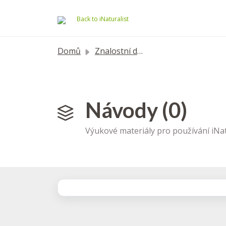
Přeskočit na hlavní obsah
Back to iNaturalist
Domů
Znalostní databáze
Návody (0)
Výukové materiály pro používání iNat