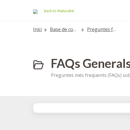
Saltar al contingut principal
Back to iNaturalist
Inici
Base de coneixement
Preguntes freqüents
FAQs Generals
Preguntes més freqüents (FAQs) sob