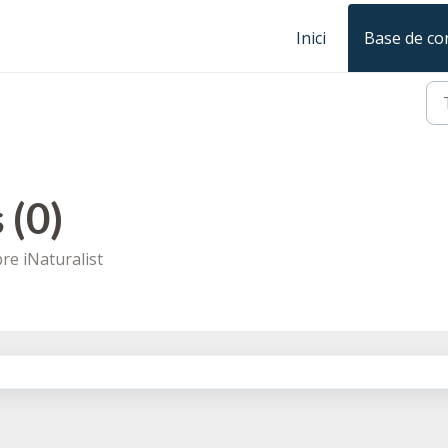
Inici
Base de c
 (0)
re iNaturalist